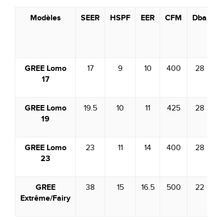
Modèles
SEER
HSPF
EER
CFM
Dba
C
GREE Lomo
17
9
10
400
28
17
GREE Lomo
19.5
10
11
425
28
19
GREE Lomo
23
11
14
400
28
23
GREE
38
15
16.5
500
22
Extrême/Fairy