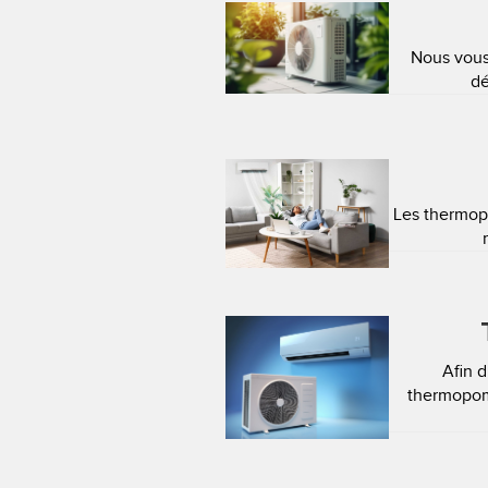
Nous vous
dé
Les thermopo
Afin 
thermopom