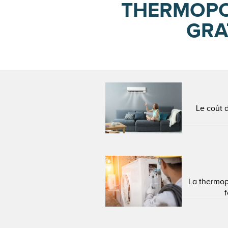
THERMOPO
GRA
Le coût 
La thermop
f