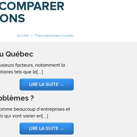
 COMPARER
IONS
Accueil
/
Thermopompes murales
au Québec
usieurs facteurs, notamment la
ires tels que la[...]
LIRE LA SUITE
→
oblèmes ?
omme beaucoup d’entreprises et
 qui vont varier en[...]
LIRE LA SUITE
→