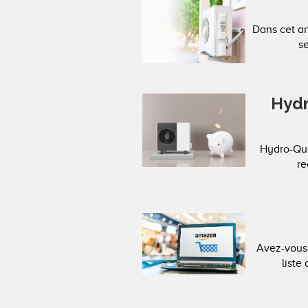
Dans cet a
se
Hydr
Hydro-Qué
re
Avez-vous
liste