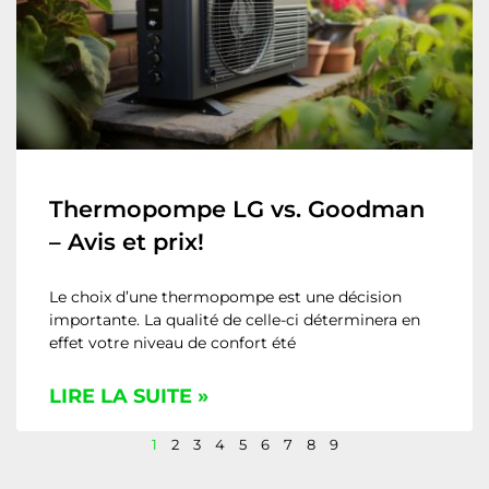
Thermopompe LG vs. Goodman
– Avis et prix!
Le choix d’une thermopompe est une décision
importante. La qualité de celle-ci déterminera en
effet votre niveau de confort été
LIRE LA SUITE »
1
2
3
4
5
6
7
8
9